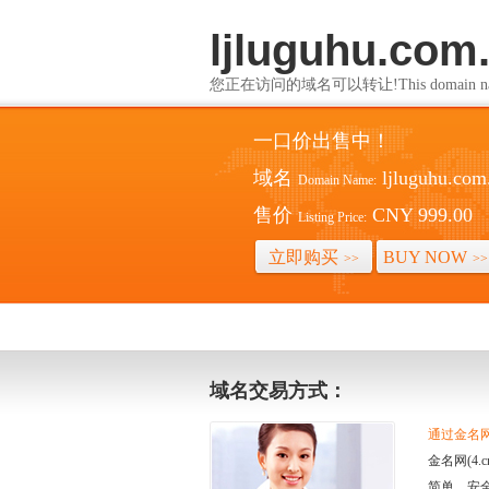
ljluguhu.com
您正在访问的域名可以转让!This domain name i
一口价出售中！
域名
ljluguhu.com
Domain Name:
售价
CNY 999.00
Listing Price:
立即购买
BUY NOW
>>
>>
域名交易方式：
通过金名网(
金名网(4
简单、安