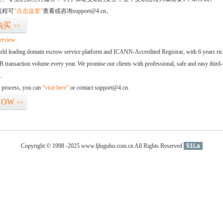
流程可
“点击这里”
查看或咨询support@4.cn。
购买
>>
erview:
orld leading domain escrow service platform and ICANN-Accredited Registrar, with 6 years ri
 transaction volume every year. We promise our clients with professional, safe and easy third-
.
d process, you can
“visit here”
or contact support@4.cn.
NOW
>>
Copyright © 1998 -2025 www.ljluguhu.com.cn All Rights Reserved
51La