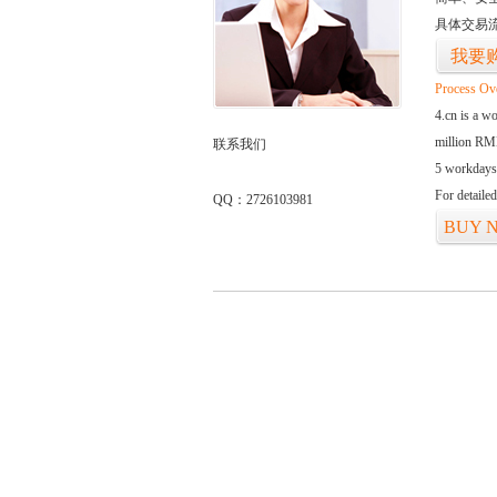
具体交易
我要
Process Ov
4.cn is a w
million RMB
联系我们
5 workdays
For detaile
QQ：2726103981
BUY 